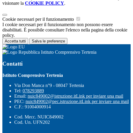
visionare la
COOKIE POLICY
.
Cookie necessari per il funzionamento
I cookie necessari per il funzionamento non possono essere
disabilitati. È possibile consultare l'elenco nella pagina della cookie
policy.
Accetta tutti
Salva le preferenze
Istituto Comprensivo Tertenia
Contatti
Istituto Comprensivo Tertenia
Via Don Manca n°9 - 08047 Tertenia
Tel:
078293889
Email:
nuic849002@istruzione.it
Link per inviare una mail
PEC:
nuic849002@pec.istruzione.it
Link per inviare una mail
C.F.: 91004000914
Cod. Mecc. NUIC849002
Cod. Un. UFN202