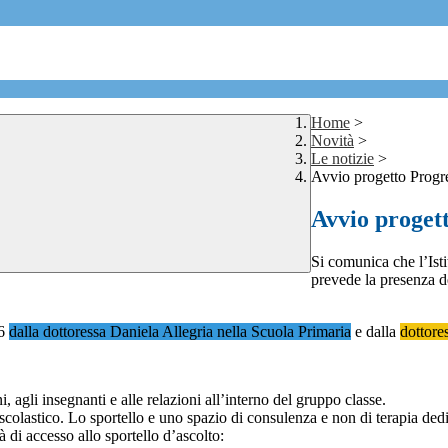
Home
>
Novità
>
Le notizie
>
Avvio progetto Prog
Avvio proge
Si comunica che l’Is
prevede la presenza de
26
dalla dottoressa Daniela Allegria nella Scuola Primaria
e dalla
dottore
, agli insegnanti e alle relazioni all’interno del gruppo classe.
scolastico. Lo sportello e uno spazio di consulenza e non di terapia dedi
à di accesso allo sportello d’ascolto: