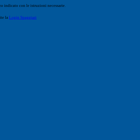
o indicato con le istruzioni necessarie.
ite la
Login Spaggiari