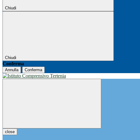
Chiudi
Chiudi
Conferma
Annulla
Conferma
close