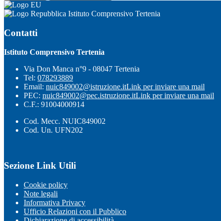
Istituto Comprensivo Tertenia
Contatti
Istituto Comprensivo Tertenia
Via Don Manca n°9 - 08047 Tertenia
Tel:
078293889
Email:
nuic849002@istruzione.it
Link per inviare una mail
PEC:
nuic849002@pec.istruzione.it
Link per inviare una mail
C.F.: 91004000914
Cod. Mecc. NUIC849002
Cod. Un. UFN202
Sezione Link Utili
Cookie policy
Note legali
Informativa Privacy
Ufficio Relazioni con il Pubblico
Dichiarazione di accessibilità