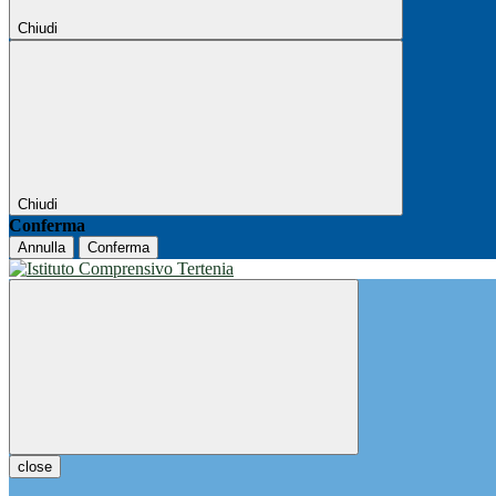
Chiudi
Chiudi
Conferma
Annulla
Conferma
close