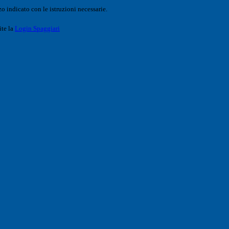
o indicato con le istruzioni necessarie.
ite la
Login Spaggiari