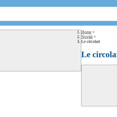
Home
>
Novità
>
Le circolari
Le circola