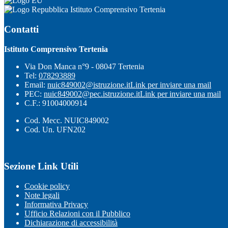
Istituto Comprensivo Tertenia
Contatti
Istituto Comprensivo Tertenia
Via Don Manca n°9 - 08047 Tertenia
Tel:
078293889
Email:
nuic849002@istruzione.it
Link per inviare una mail
PEC:
nuic849002@pec.istruzione.it
Link per inviare una mail
C.F.: 91004000914
Cod. Mecc. NUIC849002
Cod. Un. UFN202
Sezione Link Utili
Cookie policy
Note legali
Informativa Privacy
Ufficio Relazioni con il Pubblico
Dichiarazione di accessibilità