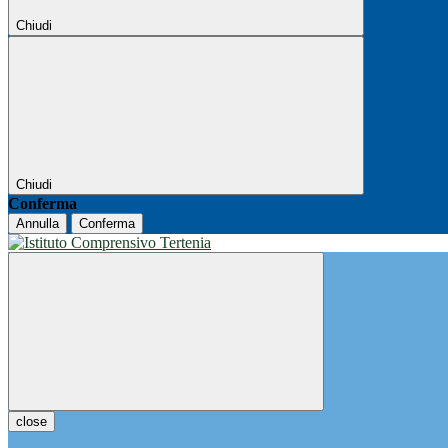
Chiudi
Chiudi
Conferma
Annulla
Conferma
close