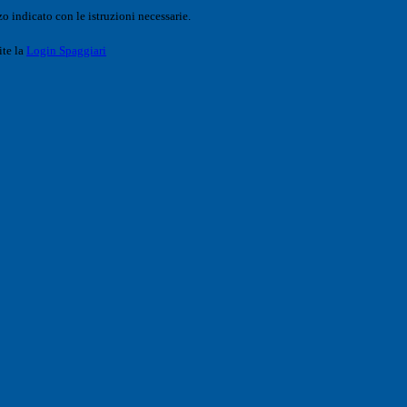
o indicato con le istruzioni necessarie.
ite la
Login Spaggiari